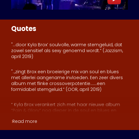
Quotes
"...door Kyla Brox’ soulvolle, warme stemgeluid, dat
zowel sensitief als sexy genoemd wordt.” (Jazzism,
april 2019)
"..,zingt Brox een broeierige mix van soul en blues
met allerlei aangename invloeden. Een zeer divers
album met flinke crossoverpotentie…….een
formidabel stemgeluid.” (OOR, april 2019)
“ Kyla Brox verankert zich met haar nieuwe album
“Pain & Glory” nog dieper in de soul en blues en
bevestigt met verve haar status van soul diva.”
Read more
(Rootstime, maart 2019)
".... Authentiek en soulvol – even ongenaakbaar en